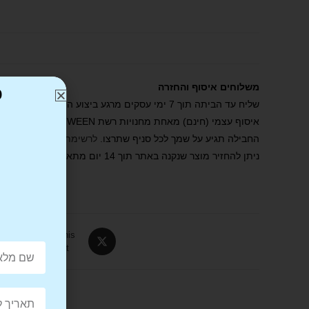
משלוחים איסוף והחזרה
כ
שליח עד הביתה תוך 7 ימי עסקים מרגע ביצוע ההזמנה באתר ואישורה
איסוף עצמי (חינם) מאחת מחנויות רשת BE TWEEN . הסניף ייצור קשר עמכם תוך 2 ימי עסקים מרגע ביצוע ההזמנה באתר ואישורה.
החבילה תגיע על שמך לכל סניף שתרצו.
לרשימת הסניפים שלנו
.
ניתן להחזיר מוצר שנקנה באתר תוך 14 יום מתאריך הרכישה. יש לדאוג שהמוצר הוחזר באריזתו המקורית, ככל הניתן, ומבלי שנעשה בו שימוש ו/או נגרם פגם או נזק.
Tweet This
Product