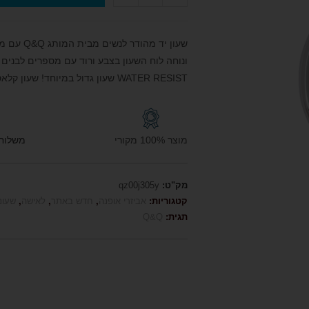
שעון יד מ
ונוחה לוח השעון בצבע ורוד עם מספרים לבנים 
RESIST
WATER
שעון גדול במיוחד! שעון קלא
מוצר 100% מקורי
משלוח חי
מק"ט:
qz00j305y
קטגוריות:
אביזרי אופנה
,
חדש באתר
,
לאישה
,
שעונ
תגית:
Q&Q