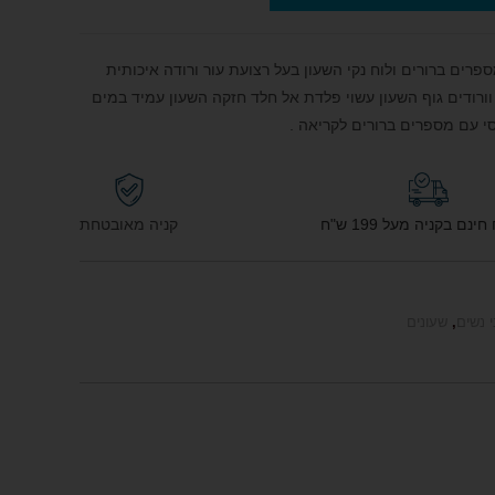
הודר לנשים מבית המותג Q&Q עם מספרים ברורים ולוח נקי השעון בעל רצועת עור ורודה איכותית
וורודים גוף השעון עשוי פלדת אל חלד חזקה השעון עמיד במים
סי עם מספרים ברורים לקריאה .
נם בקניה מעל 199 ש"ח
קניה מאובטחת
י נשים
,
שעונים