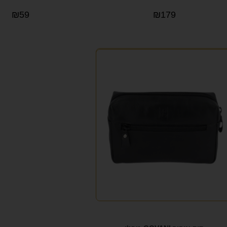
₪
59
₪
179