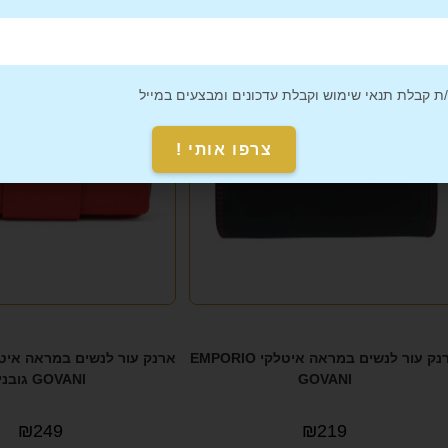
 קבלת תנאי שימוש וקבלת עדכונים ומבצעים במייל
צרפו אותי !
ארנק עור לנשים במראה איטלקי EMPORIO
GOVANI
GOVANI גובני'
₪
249
₪
219