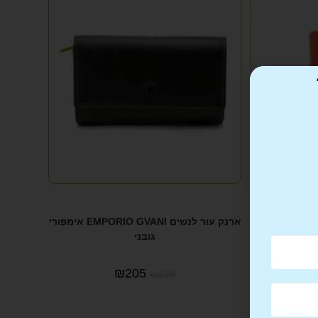
ארנק עור לנשים EMPORIO GVANI אימפורי
גובני
₪
205
₪
229