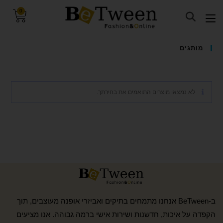
0
visibility_off
השבת את ההבזקים
מותגים
keyboard
ניווט במקלדת
title
סמן כותרות
לא נמצאו מוצרים התואמים את בחירתך.
settings
צבע רקע
zoom_out
זום (הקטנה)
zoom_in
זום (הגדלה)
remove_circle_outline
הקטנת גופן
add_circle_outline
הגדלת גופן
spellcheck
גופן קריא
brightness_high
ניגודיות בהירה
ב-BeTween אנחנו מתמחים בתיקים ואביזרי אופנה מעוצבים, תוך
brightness_low
ניגודיות כהה
הקפדה על איכות, חדשנות ושירות אישי ברמה גבוהה. אנו מציעים