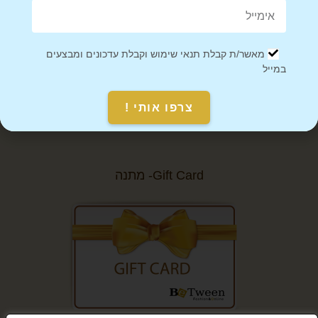
מאמרים
מאשר/ת קבלת תנאי שימוש וקבלת עדכונים ומבצעים
הצהרת נגישות
במייל
סניפים
צרפו אותי !
מפת אתר
Gift Card- מתנה