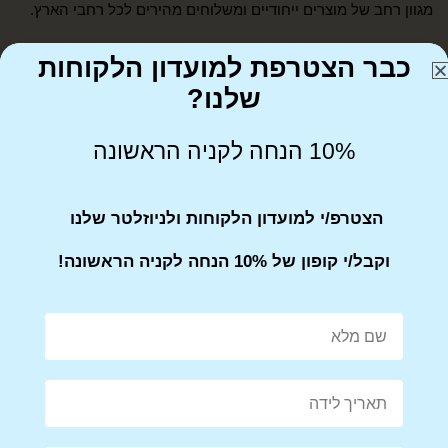
מגוון רחב של מוצרים ייחודיים ומשלוחים מהירים לכל רחבי הארץ.
format_underlined
הוסף קו תחתון לקישורים
font_download
סמן קישורים
כבר הצטרפת למועדון הלקוחות
לאפס את כל האפשרויות
שלנו?
cached
הצהרת נגישות
10% הנחה לקניה הראשונה
054-900-4043
infobetween1@gmail.com
הצטרפ/י למועדון הלקוחות ולניוזלטר שלנו
ביאליק 76, רמת גן
וקבל/י קופון של 10% הנחה לקניה הראשונה!
אודות
יצירת קשר
תקנון אתר
מדיניות משלוחים