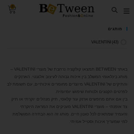
0
visibility_off
השבת את ההבזקים
מותגים
keyboard
ניווט במקלדת
VALENTINI
(43)
title
סמן כותרות
settings
צבע רקע
zoom_out
זום (הקטנה)
באתר BETWEEN תמצאו קולקציה נרחבת של מוצרי VALENTINI –
מותג בינלאומי המשלב בין איכות גבוהה לעיצוב אלגנטי. הארנקים
zoom_in
זום (הגדלה)
והתיקים של VALENTINI מיוצרים מחומרים איכותיים, עם תשומת לב
remove_circle_outline
הקטנת גופן
לפרטים הקטנים ולנוחות שימוש יומיומית.
add_circle_outline
הגדלת גופן
בין אם אתם מחפשים ארנק עור קלאסי, תיק מנהלים יוקרתי או תיק
צד אופנתי – מוצרי VALENTINI מעניקים את המראה היוקרתי
spellcheck
גופן קריא
והעמיד שמתאים לכל סגנון חיים. מותג זה הוא הבחירה המושלמת
brightness_high
ניגודיות בהירה
למי שמעריך איכות וסטייל אמיתי.
brightness_low
ניגודיות כהה