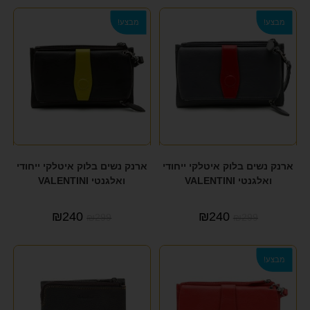
format_underlined
הוסף קו תחתון לקישורים
מבצע!
מבצע!
font_download
סמן קישורים
לאפס את כל האפשרויות
cached
הצהרת נגישות
ארנק נשים בלוק איטלקי ייחודי
ארנק נשים בלוק איטלקי ייחודי
ואלגנטי VALENTINI
ואלגנטי VALENTINI
₪
240
₪
240
₪
299
₪
299
מבצע!