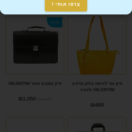
₪
619
צרפו אותי !
₪
699
מבצע!
תיק עור לאישה בלוק מרהיב
תיק עסקים מעור VALENTINI
VALENTINI ולנטיני
₪
1,050
₪
1,190
₪
489