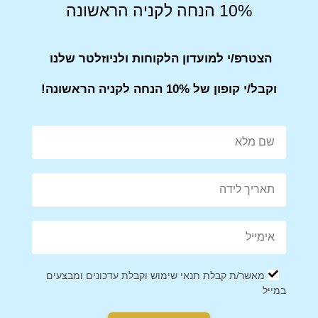
10% הנחה לקניה הראשונה
תיק לנשים מעור בלוק איטלקי
תיק לנשים מעור בלוק מרהיב
VALENTINI
וייחודי VALENTINI
הצטרפ/י למועדון הלקוחות ולניוזלטר שלנו
₪
499
₪
499
₪
599
₪
599
וקבל/י קופון של 10% הנחה לקניה הראשונה!
מבצע!
תיק מעטפה מעור במראה
תיק נשים מעור במראה ייחודי
מאשר/ת קבלת תנאי שימוש וקבלת עדכונים ומבצעים
אלגנטי VALENTINI ולנטיני
מבית המותג האיטלקי
במייל
VALENTINI ולנטיני
₪
329