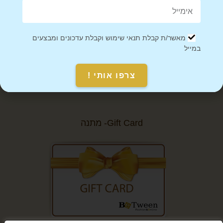
מאמרים
מאשר/ת קבלת תנאי שימוש וקבלת עדכונים ומבצעים
הצהרת נגישות
במייל
סניפים
צרפו אותי !
מפת אתר
Gift Card- מתנה