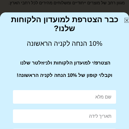
מגוון רחב של מוצרים ייחודיים ומשלוחים מהירים לכל רחבי הארץ.
format_underlined
הוסף קו תחתון לקישורים
font_download
סמן קישורים
כבר הצטרפת למועדון הלקוחות
לאפס את כל האפשרויות
שלנו?
cached
הצהרת נגישות
10% הנחה לקניה הראשונה
054-900-4043
infobetween1@gmail.com
הצטרפ/י למועדון הלקוחות ולניוזלטר שלנו
ביאליק 76, רמת גן
וקבל/י קופון של 10% הנחה לקניה הראשונה!
אודות
יצירת קשר
תקנון אתר
מדיניות משלוחים