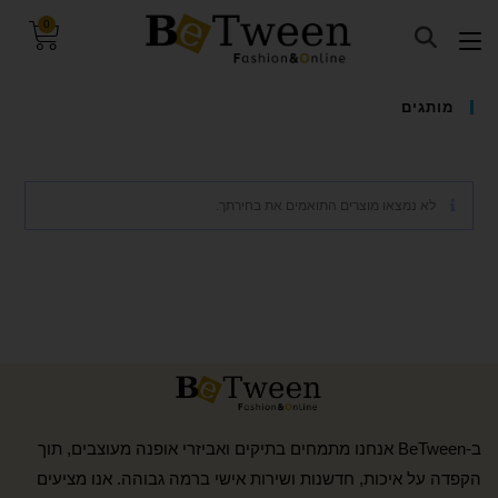
0
visibility_off
השבת את ההבזקים
מותגים
keyboard
ניווט במקלדת
title
סמן כותרות
לא נמצאו מוצרים התואמים את בחירתך.
settings
צבע רקע
zoom_out
זום (הקטנה)
zoom_in
זום (הגדלה)
remove_circle_outline
הקטנת גופן
add_circle_outline
הגדלת גופן
spellcheck
גופן קריא
brightness_high
ניגודיות בהירה
ב-BeTween אנחנו מתמחים בתיקים ואביזרי אופנה מעוצבים, תוך
brightness_low
ניגודיות כהה
הקפדה על איכות, חדשנות ושירות אישי ברמה גבוהה. אנו מציעים