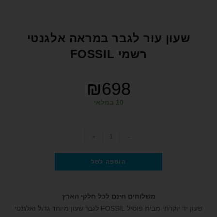
format_underlined
הוסף קו תחתון לקישורים
font_download
סמן קישורים
שעון עור לגבר במראה אלגנטי
לאפס את כל האפשרויות
cached
רשמי FOSSIL
הצהרת נגישות
₪
698
10 במלאי
+
-
הוספה לסל
משלוחים חינם לכל חלקי הארץ
שעון יד יוקרתי מבית פוסיל FOSSIL לגבר שעון מיוחד גדול ואלגנטי