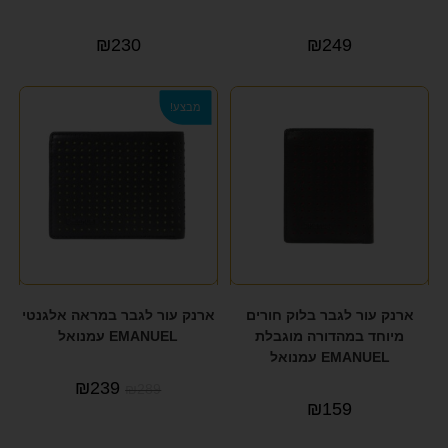
KAPTEN&SON
(5)
₪
230
₪
249
KATE HILL
(4)
KEDDO COUTURE
(10)
מבצע!
KIIP
(3)
KISS Whale
(18)
LEE COOPER
(56)
MANDARINA DUCK
(6)
Marshmelo
(1)
ארנק עור לגבר בלוק חורים
ארנק עור לגבר במראה אלגנטי
MEMSI
(8)
מיוחד במהדורה מוגבלת
EMANUEL עמנואל
Michael Kors
(1)
EMANUEL עמנואל
₪
239
₪
289
NORD BLUE
(2)
₪
159
PAKLITE
(3)