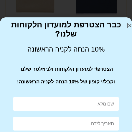
SLAZENGER
(5)
SOLO
(1)
כבר הצטרפת למועדון הלקוחות
SWISS
(2)
שלנו?
SWISS LUASSANNE
(1)
ארנק עור נאפה דגם קלאודיה
ארנק עור נאפה דגם קלאודיה
EMANUEL עמנואל
EMANUEL עמנואל
10% הנחה לקניה הראשונה
SWISS LUGANO
(3)
₪
345
₪
345
TESLA
(15)
הצטרפ/י למועדון הלקוחות ולניוזלטר שלנו
TIMBERLAND
(1)
וקבל/י קופון של 10% הנחה לקניה הראשונה!
TOMMY HILFIGER
(10)
TRAVEL CLUB
(53)
TRAVEL LITE
(1)
TRUSSARDI
(4)
UNDER ARMOUR
(2)