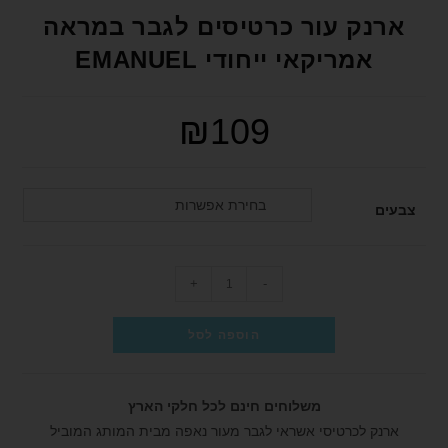
format_underlined
הוסף קו תחתון לקישורים
ארנק עור כרטיסים לגבר במראה
font_download
סמן קישורים
אמריקאי ייחודי EMANUEL
לאפס את כל האפשרויות
cached
₪
109
הצהרת נגישות
בחירת אפשרות
צבעים
+
-
הוספה לסל
משלוחים חינם לכל חלקי הארץ
ארנק לכרטיסי אשראי לגבר מעור נאפה מבית המותג המוביל