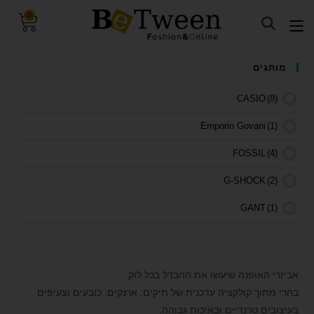
0
visibility_off
השבת את ההבזקים
מותגים
keyboard
ניווט במקלדת
CASIO
(8)
title
סמן כותרות
Emporio Govani
(1)
settings
צבע רקע
FOSSIL
(4)
zoom_out
זום (הקטנה)
G-SHOCK
(2)
zoom_in
זום (הגדלה)
remove_circle_outline
הקטנת גופן
GANT
(1)
add_circle_outline
הגדלת גופן
juliano
(6)
spellcheck
גופן קריא
Michael Kors
(1)
אביזרי האופנה שיעשו את ההבדל בכל לוק.
brightness_high
ניגודיות בהירה
Q&Q
(6)
בחרי מתוך קולקציה עדכנית של תיקים, ארנקים, כובעים וצעיפים
brightness_low
ניגודיות כהה
בעיצובים טרנדיים ובאיכות גבוהה.