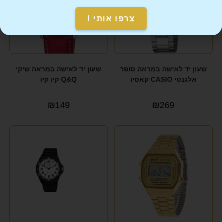
צרפו אותי !
שעון יד לאישה במראה סופר
שעון יד לאישה במראה שיקי
אלגנטי CASIO קאסיו
Q&Q קיו קיו
₪
149
₪
269