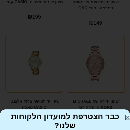
שעון יד ברצועת עור חומה
שעון יד חזק ואיכותי CASIO קסיו
במראה ייחודי Q&Q
₪
199
₪
149
שעון יד לאישה MICHAEL
שעון יד לאישה בלוק אלגנטי
KORS מייקל קורס
CASIO קאסיו
כבר הצטרפת למועדון הלקוחות
₪
259
₪
529
שלנו?