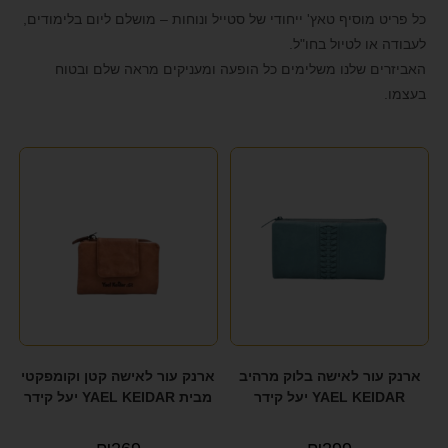
YAEL KEIDAR
(9)
format_underlined
הוסף קו תחתון לקישורים
כל פריט מוסיף טאץ' ייחודי של סטייל ונוחות – מושלם ליום בלימודים,
אביזרי אופנה
(2)
לעבודה או לטיול בחו"ל.
font_download
סמן קישורים
האביזרים שלנו משלימים כל הופעה ומעניקים מראה שלם ובטוח
לאפס את כל האפשרויות
cached
בעצמו.
הצהרת נגישות
ארנק עור לאישה בלוק מרהיב
ארנק עור לאישה קטן וקומפקטי
YAEL KEIDAR יעל קידר
מבית YAEL KEIDAR יעל קידר