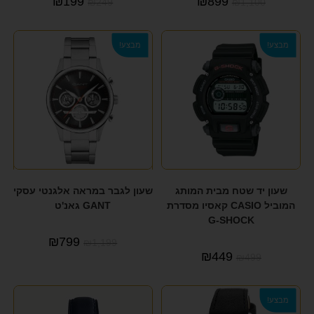
₪
199
₪
899
₪
249
₪
1,100
מבצע!
מבצע!
שעון יד שטח מבית המותג
שעון לגבר במראה אלגנטי עסקי
המוביל CASIO קאסיו מסדרת
GANT גאנ'ט
G-SHOCK
₪
799
₪
1,199
₪
449
₪
499
מבצע!