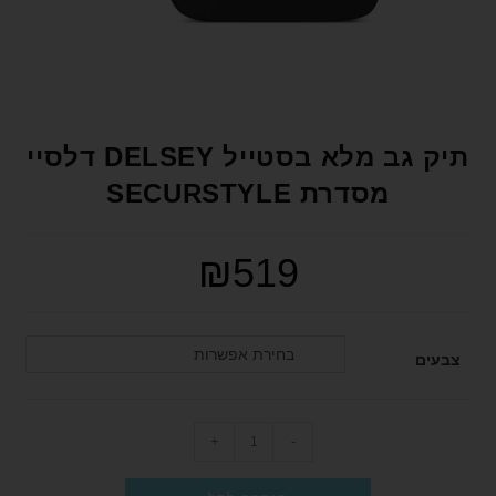
format_underlined
הוסף קו תחתון לקישורים
font_download
סמן קישורים
לאפס את כל האפשרויות
cached
הצהרת נגישות
תיק גב מלא בסטייל DELSEY דלסיי
מסדרת SECURSTYLE
₪
519
בחירת אפשרות
צבעים
+
-