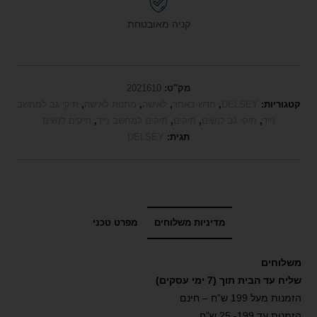
קניה מאובטחת
מק"ט:
2021610
קטגוריות:
DELSEY
,
חדש באתר
,
לאישה
,
מתנות לאישה
,
תיקי גב למחשב
נייד
,
תיקי גב לנשים
,
תיקים
,
תיקים למחשב נייד
,
תיקים לנשים
תגית:
DELSEY
מדיניות משלוחים
מפרט טכני
משלוחים
שליח עד הבית תוך (7 ימי עסקים)
הזמנות מעל 199 ש”ח – חינם
הזמנות עד 199- 25 ש”ח