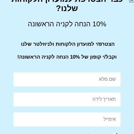
שלנו?
₪
599
₪
599
10% הנחה לקניה הראשונה
הצטרפ/י למועדון הלקוחות ולניוזלטר שלנו
וקבל/י קופון של 10% הנחה לקניה הראשונה!
תיק גב למחשב נייד 13.6 איינץ
תיק גב למחשב נייד 15 איינץ
מבית מותג העל הצרפתי הגדול
DELSEY CITYPAK דלסיי
באירופה DELSEY ESPLANDE
₪
299
₪
280