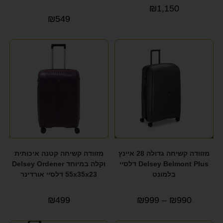
format_underlined
הוסף קו תחתון לקישורים
₪
1,150
₪
549
font_download
סמן קישורים
לאפס את כל האפשרויות
cached
הצהרת נגישות
מזוודה קשיחה גדולה 28 איינץ
מזוודה קשיחה קטנה איכותית
Delsey Belmont Plus דלסיי
וקלה במיוחד Delsey Ordener
בלמונט
55x35x23 דלסיי אורדינר
₪
499
₪
999
–
₪
990