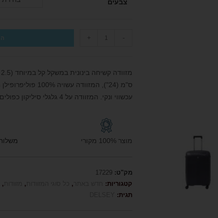
צבעים
+
-
הו
ס"מ (24"), המזווד
עכשווי ונקי. המזוודה על 4 גלגלי סיליקון כפולים (מסתובבים 360 מעלות) לנסיעה חלקה ושקטה
מוצר 100% מקורי
משלוח חי
מק"ט:
17229
קטגוריות:
חדש באתר
,
כל סוגי המזוודות
,
מזוודות
,
תגית:
DELSEY