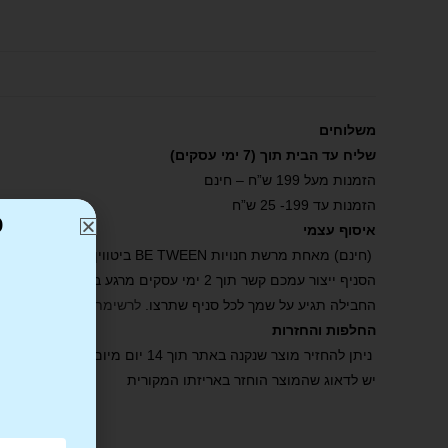
משלוחים
שליח עד הבית תוך (7 ימי עסקים)
הזמנות מעל 199 ש”ח – חינם
הזמנות עד 199- 25 ש”ח
כ
איסוף עצמי
(חינם) מאחת מרשת חנויות BE TWEEN ביטווין .
הסניף ייצור עמכם קשר תוך 2 ימי עסקים מרגע ביצוע ההזמנה באתר ואישורה.
החבילה תגיע על שמך לכל סניף שתרצו.
לרשימת הסניפים שלנו
.
החלפות והחזרות
ניתן להחזיר מוצר שנקנה באתר תוך 14 יום מיום קבלת הפריט.
יש לדאוג שהמוצר הוחזר באריזתו המקורית