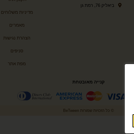
ביאליק 76, רמת גן
מדיניות משלוחים
מאמרים
הצהרת נגישות
סניפים
מפת אתר
קנייה מאובטחת
© כל הזכויות שמורות BeTween