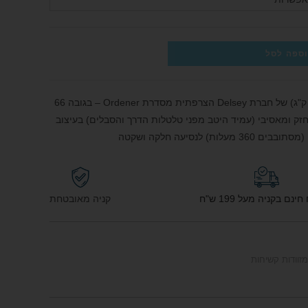
ספה לסל
מזוודה קשיחה בינונית במשקל קל במיוחד (2.5 ק"ג) של חברת Delsey הצרפתית מסדרת Ordener – בגובה 66
ה עשויה 100% פוליפרופילן חזק ומאסיבי (עמיד היטב מפני טלטלות הדרך והסבלים) בעיצוב
נם בקניה מעל 199 ש"ח
קניה מאובטחת
מזוודות קשיחות