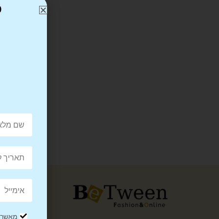
כ
מאשר/ת