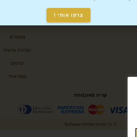
infobetween1@gmail.com
תקנון אתר
צרפו אותי !
ביאליק 76, רמת גן
מדיניות משלוחים
מאמרים
הצהרת נגישות
סניפים
מפת אתר
קנייה מאובטחת
© כל הזכויות שמורות BeTween