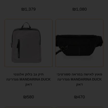
format_underlined
הוסף קו תחתון לקישורים
₪
1,379
₪
1,080
font_download
סמן קישורים
לאפס את כל האפשרויות
cached
הצהרת נגישות
פאוץ לאישה במראה ספורטיבי
תיק גב בלוק אלגנטי
MANDARINA DUCK מנדרינה
MANDARINA DUCK מנדרינה
דאק
דאק
₪
580
₪
470