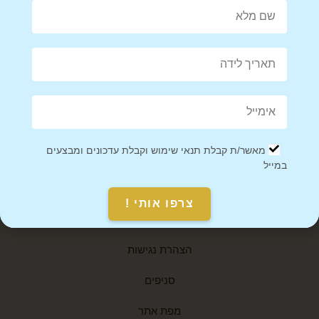
infobetween1@gmail.com
ביאליק 76, רמת גן
אודות
יצירת קשר
מאשר/ת קבלת תנאי שימוש וקבלת עדכונים ומבצעים
תקנון אתר
במייל
מדיניות משלוחים
צרפו אותי !
מאמרים
הצהרת נגישות
סניפים
מפת אתר