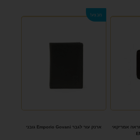
מבצע!
מראה אמריקאי
ארנק עור לגבר Emporio Govani גובני