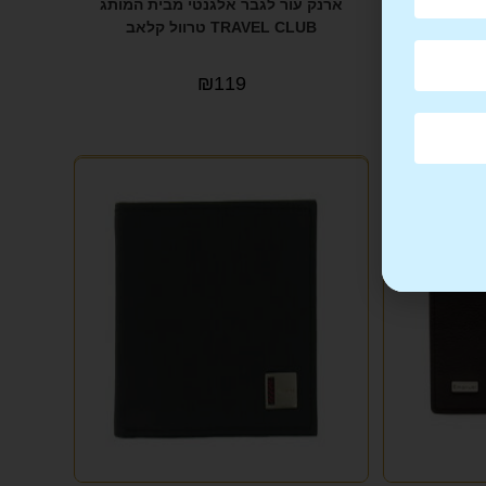
ארנק עור לגבר אלגנטי וייחודי PIERRE
ארנק עור לגבר אלגנטי מבית המותג
TRAVEL CLUB טרוול קלאב
₪
119