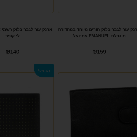
נק עור לגבר בלוק חורים מיוחד במהדורה
א
מוגבלת EMANUEL עמנואל
לי קופר
₪
140
₪
159
מבצע!