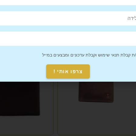
ארנק עור לגבר TRAVEL CLUB טרוול
קלאב
CARDIN פייר קארדן
₪
229
₪
129
 קבלת תנאי שימוש וקבלת עדכונים ומבצעים במייל
צרפו אותי !