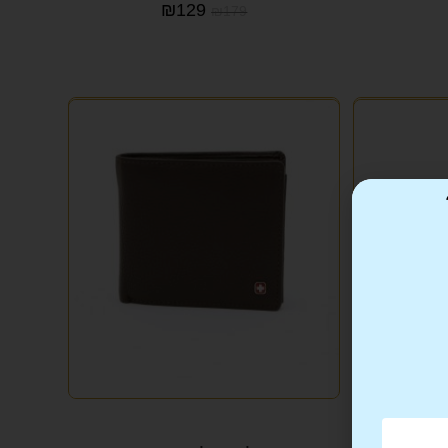
₪
129
₪
179