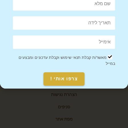
infobetween1@gmail.com
ביאליק 76, רמת גן
אודות
יצירת קשר
מאשר/ת קבלת תנאי שימוש וקבלת עדכונים ומבצעים
תקנון אתר
במייל
מדיניות משלוחים
צרפו אותי !
מאמרים
הצהרת נגישות
סניפים
מפת אתר