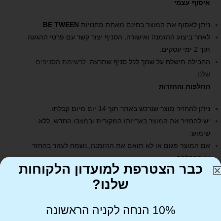
איסוף עצמי
ניתן לאסוף את המוצר בחינם מאחת מחנויות
BE TWEEN
.
לאחר ביצוע ההזמנה ואישורה, הסניף יצור קשר עם פרטי ההגעה
תוך 2 ימי עסקים.
החבילה תישלח על שמך לכל סניף שתרצה.
לרשימת הסניפים
שלנו
.
החלפות והחזרות
ניתן להחזיר מוצר שנרכש באתר תוך 14 יום מיום קבלתו.
יש להחזיר את המוצר באריזתו המקורית ובמצבו החדש, ללא
שימוש.
אם המוצר פגום או לא תואם את ההזמנה, נשמח לעזור בהחזר
או בהחלפה.
כבר הצטרפת למועדון הלקוחות
שלנו?
10% הנחה לקניה הראשונה
שירות לקוחות