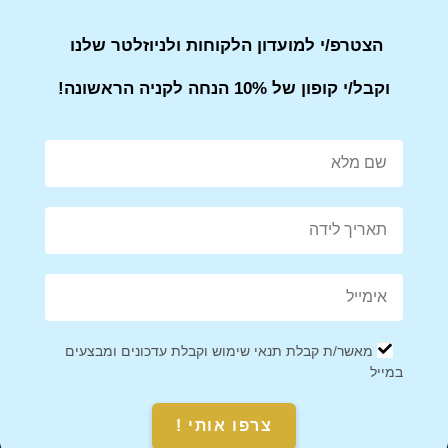
אנחנו כאן בשבילך! אם יש לך שאלות או בעיות עם ההזמנה, אל
הצטרפ/י למועדון הלקוחות ולניוזלטר שלנו
תהסס לפנות אלינו.
הערה
: ייתכן שזמני המשלוח יתארכו בתקופות חגים או אירועים
וקבל/י קופון של 10% הנחה לקניה הראשונה!
מיוחדים, אז מומלץ להזמין מראש.
Share on Facebook
Tweet This Product
מאשר/ת קבלת תנאי שימוש וקבלת עדכונים ומבצעים
במייל
Mail This Product
Pin This Product
צרפו אותי !