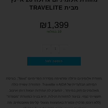
format_underlined
הוסף קו תחתון לקישורים
מבית TRAVELITE
font_download
סמן קישורים
לאפס את כל האפשרויות
₪
1,399
cached
הצהרת נגישות
10 במלאי
+
-
הוספה לסל
מזוודת אלומיניום גדולה ומרשימה מסדרת הפרימיום "Next", בגרסת
המיתוג הבלעדית של Travelite x AIDA. המזוודה עשויה כולה
מאלומיניום חזק במיוחד , המעניק לה עמידות יוצאת דופן ועיצוב
תעשייתי נצחי. בניגוד למזוודות רגילות, היא בנויה כמזוודת "מסגרת"
(ללא רוכסן מרכזי) ונסגרת באמצעות מנעולי קליפס מאובטחים, מה