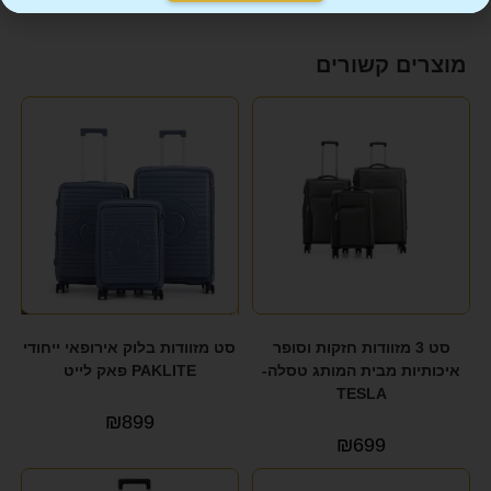
מוצרים קשורים
סט 3 מזוודות חזקות וסופר
סט מזוודות בלוק אירופאי ייחודי
איכותיות מבית המותג טסלה-
PAKLITE פאק לייט
TESLA
₪
899
₪
699