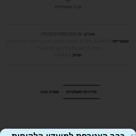
קניה מאובטחת
מק"ט:
FR23510-FR021921-00
קטגוריות:
KANKEN
,
תיקי גב לחטיבה ולנוער
,
תיקים
,
תיקים לילדים ונוער
,
תיקים למחשב נייד
,
תיקי גב למחשב נייד
תגית:
KANKEN
מדיניות משלוחים
מפרט טכני