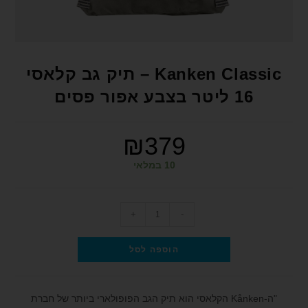
format_underlined
הוסף קו תחתון לקישורים
font_download
סמן קישורים
לאפס את כל האפשרויות
cached
Kanken Classic – תיק גב קלאסי
הצהרת נגישות
16 ליטר בצבע אפור פסים
₪
379
10 במלאי
+
-
הוספה לסל
"ה-Kånken הקלאסי הוא תיק הגב הפופולארי ביותר של חברת