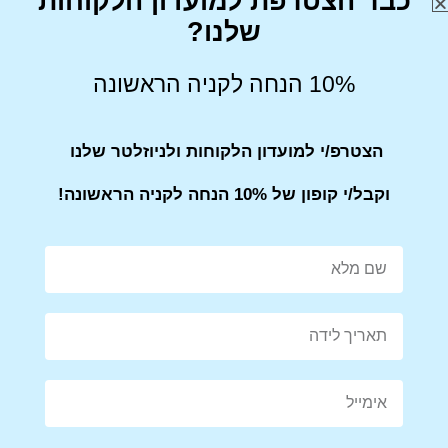
כבר הצטרפת למועדון הלקוחות
שלנו?
10% הנחה לקניה הראשונה
Share on Facebook
Tweet This Product
הצטרפ/י למועדון הלקוחות ולניוזלטר שלנו
וקבל/י קופון של 10% הנחה לקניה הראשונה!
Mail This Product
Pin This Product
מוצרים קשורים
מבצע!