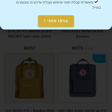
מאשר/ת קבלת תנאי שימוש וקבלת עדכונים ומבצעים
במייל
צרפו אותי !
תיק גב קלאסי בצבע בורדו
תיק גב למחשב נייד 15 איינץ
Kanken
בסגנון עסקי רשמי DELSEY
₪
350
₪
379
₪
419
מבצע!
תיק גב קלאסי בצבע אפור כהה
Kanken Mini – תיק קלאסי מיני