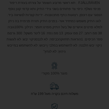
FJÄLLRÄVEN . תא ראשי מרובע השומר על צורתו בעזרת ריפוד
פנימי נשלף. כיסי צד פתוחים בשני צידי התיק ותא קדמי קטן נוסף
הנסגר עם רוכסן. רצועות כתף מתכווננות- ידיות קצרות לנשיאה ביד.
לוגו התיק משמש כמחזיר אור- בפנים התיק תווית פנימית בה ניתן
למלא פרטים אישיים של בעל התיק.מפרט:חומר: וינילון: 100%גובה:
38 סמ רוחב: 27 סמ עומק: 13 סמ נפח: 16 ליטר משקל: 300 גרםמ
ספר הכיסים: 1הוראות תחזוקהכביסה: לא לכבסניקוי יבש: לא לעשות
ניקוי יבש הלבנה: לא להשתמש במלבי ןייבוש: לא להשתמש במייבש
גיהוץ: לא לגהץ"
מוצר 100% מקורי
משלוח חינם בקניה מעל 199 ש"ח