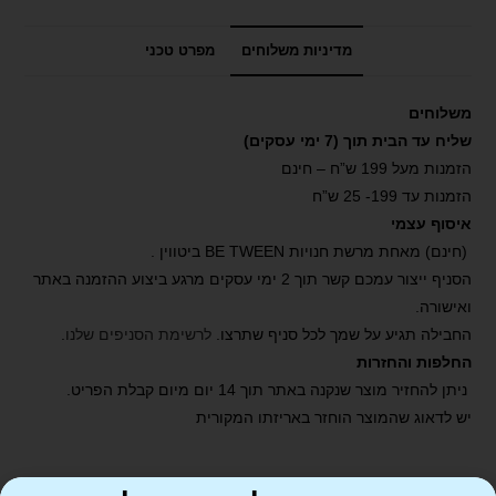
מדיניות משלוחים
מפרט טכני
משלוחים
שליח עד הבית תוך (7 ימי עסקים)
הזמנות מעל 199 ש”ח – חינם
הזמנות עד 199- 25 ש”ח
איסוף עצמי
(חינם) מאחת מרשת חנויות BE TWEEN ביטווין .
הסניף ייצור עמכם קשר תוך 2 ימי עסקים מרגע ביצוע ההזמנה באתר
ואישורה.
החבילה תגיע על שמך לכל סניף שתרצו.
לרשימת הסניפים שלנו
.
החלפות והחזרות
ניתן להחזיר מוצר שנקנה באתר תוך 14 יום מיום קבלת הפריט.
יש לדאוג שהמוצר הוחזר באריזתו המקורית