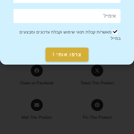
אנחנו כאן בשבילך! אם יש לך שאלות או בעיות עם ההזמנה, אל
תהסס לפנות אלינו.
הערה
: ייתכן שזמני המשלוח יתארכו בתקופות חגים או אירועים
מאשר/ת קבלת תנאי שימוש וקבלת עדכונים ומבצעים
מיוחדים, אז מומלץ להזמין מראש.
במייל
צרפו אותי !
Share on Facebook
Tweet This Product
Mail This Product
Pin This Product