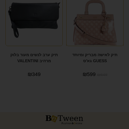
תיק לאישה מבריק ומיוחד
תיק ערב לנשים מעור בלוק
GUESS גא'ס
מרהיב VALENTINI
₪
349
₪
599
₪
649