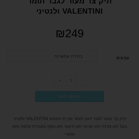
תיק צד מעור לגבר תומר
format_underlined
הוסף קו תחתון לקישורים
VALENTINI ולנטיני
font_download
סמן קישורים
לאפס את כל האפשרויות
cached
₪
249
הצהרת נגישות
בחירת אפשרות
צבעים
+
-
הוספה לסל
תיק צד מעור לגבר דגם תומר מבית המותג VALENTINI ולנטיני
בעל תא מרכזי,תא פנימי,תא חיצוני תא נוסף בסגירת קלפה ותא
אחורי