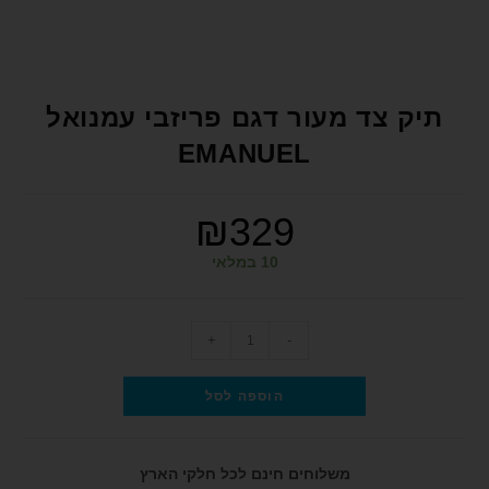
format_underlined
הוסף קו תחתון לקישורים
font_download
סמן קישורים
לאפס את כל האפשרויות
cached
תיק צד מעור דגם פריזבי עמנואל
הצהרת נגישות
EMANUEL
₪
329
10 במלאי
+
-
הוספה לסל
משלוחים חינם לכל חלקי הארץ