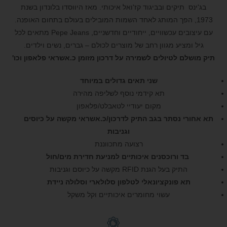
בג'ינס תיקים ובביגוד קז'ואל איכותי. מאז היווסדו בלונדון בשנת
1973, הפך המותג לאחד השמות המובילים בעולם בתחום האופנה.
עם עיצובים עכשוויים, ייחודיים וחדשניים, Pepe Jeans מתאים לכל
גיל ומציע מגוון רחב של מוצרים לכולם – גברים, נשים וילדים.
תיק מושלם לטיולים לשמירה על דרכון מזומן כ.אשראי פלאפון וכו'
שני תאים גדולים במיוחד
תא קידמי נוסף לשליפה מהירה
מקום יעודיי לטאבלט/פלאפון
תא אחורי נסתר בגב התיק לדרכון/כ.אשראי מקשה על כיוסים
וגניבות
רצועה מתכווננת
בד ורוכסנים איכותיים למניעת חדירת מים/חול
התיק בעל הגנת RFID מקשה על כיוסם וגניבות
תא פונקציונאלי לטלפון סלולארי וסלולה ניידת
עשוי מחומרים איכותיים וקל משקל