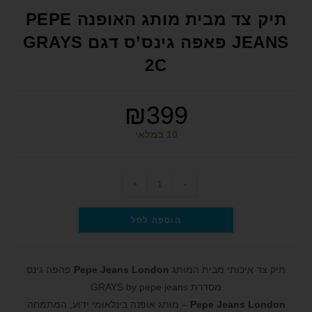
format_underlined
הוסף קו תחתון לקישורים
תיק צד מבית מותג האופנה PEPE
font_download
סמן קישורים
JEANS פאפה גינס’ס דגם GRAYS
2C
לאפס את כל האפשרויות
cached
הצהרת נגישות
₪
399
10 במלאי
+
-
הוספה לסל
תיק צד איכותי מבית המותג
Pepe Jeans London
פהפה גינס
מסדרת GRAYS by pepe jeans
Pepe Jeans London
– מותג אופנה בינלאומי ידוע, המתמחה