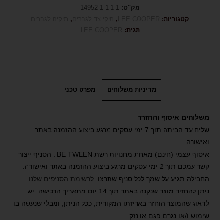
מק"ט:
14952-1-1-1-1
קטגוריות:
LEE COOPER
,
תיקי צד לגברים
,
תיקים לגברים
תגית:
LEE COOPER
מדיניות משלוחים
מפרט טכני
משלוחים איסוף והחזרה
שליח עד הביתה תוך 7 ימי עסקים מרגע ביצוע ההזמנה באתר
ואישורה
איסוף עצמי (חינם) מאחת מחנויות רשת BE TWEEN . הסניף ייצור
קשר עמכם תוך 2 ימי עסקים מרגע ביצוע ההזמנה באתר ואישורה.
החבילה תגיע על שמך לכל סניף שתרצו.
לרשימת הסניפים שלנו
.
ניתן להחזיר מוצר שנקנה באתר תוך 14 יום מתאריך הרכישה. יש
לדאוג שהמוצר הוחזר באריזתו המקורית, ככל הניתן, ומבלי שנעשה בו
שימוש ו/או נגרם פגם או נזק.