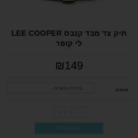
format_underlined
הוסף קו תחתון לקישורים
font_download
סמן קישורים
לאפס את כל האפשרויות
cached
תיק צד מבד קנבס LEE COOPER
הצהרת נגישות
לי קופר
₪
149
בחירת אפשרות
צבעים
+
-
הוספה לסל