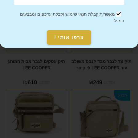
מאשר/ת קבלת תנאי שימוש וקבלת עדכונים ומבצעים
במייל
צרפו אותי !
תיק צד לגבר מבד קנבס משולב
תיק עסקים לגבר מבית המותג
עור LEE COOPER לי קופר
LEE COOPER
₪
610
₪
249
₪
669
₪
299
מבצע!