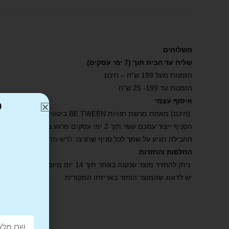
משלוחים
שליח עד הבית תוך (7 ימי עסקים)
הזמנות מעל 199 ש”ח – חינם
הזמנות עד 199- 25 ש”ח
איסוף עצמי
כ
(חינם) מאחת מרשת חנויות BE TWEEN ביטווין .
הסניף ייצור עמכם קשר תוך 2 ימי עסקים מרגע ביצוע ההזמנה באתר ואישורה.
החבילה תגיע על שמך לכל סניף שתרצו.
לרשימת הסניפים שלנו
.
החלפות והחזרות
ניתן להחזיר מוצר שנקנה באתר תוך 14 יום מיום קבלת הפריט.
יש לדאוג שהמוצר הוחזר באריזתו המקורית