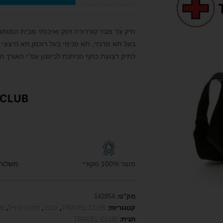
תיק צד מבד קורדורה חזק ואיכותי מבית המותג TRAVEL CLUB טרוול קלא
בעל תא מרכזי, תא פנימי בעל רוכסן,תא חיצוני 
לתיק רצועת כתף הניתנת לכיוונון עפ"י האורך הר
מוצר 100% מקורי
משלוח חי
מק"ט:
142854
קטגוריות:
TRAVEL CLUB
,
לגבר
,
מתנה לחייל
,
מת
תגית:
TRAVEL CLUB