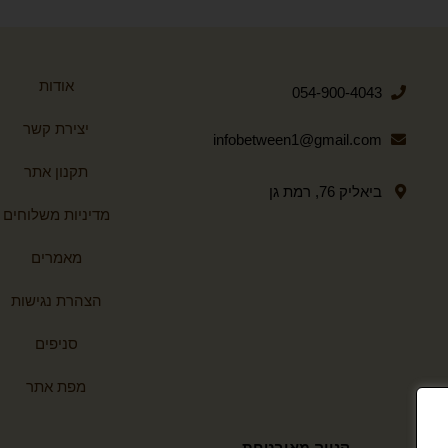
אודות
054-900-4043
יצירת קשר
infobetween1@gmail.com
תקנון אתר
ביאליק 76, רמת גן
מדיניות משלוחים
מאמרים
הצהרת נגישות
סניפים
מפת אתר
קנייה מאובטחת