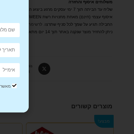
משלוחים איסוף והחזרה
שליח עד הביתה תוך 7 ימי עסקים מרגע ביצוע ההזמנה באתר ואישורה
איסוף עצמי (חינם) מאחת מחנויות רשת BE TWEEN . הסניף ייצור קשר עמכם תוך 2 ימי עסקים מרגע ביצוע ההזמנה באתר ואישורה.
החבילה תגיע על שמך לכל סניף שתרצו.
לרשימת הסניפים שלנו
.
ניתן להחזיר מוצר שנקנה באתר תוך 14 יום מתאריך הרכישה. יש לדאוג שהמוצר הוחזר באריזתו המקורית, ככל הניתן, ומבלי שנעשה בו שימוש ו/או נגרם פגם או נזק.
Tweet This
Product
מאשר/ת
מוצרים קשורים
מבצע!