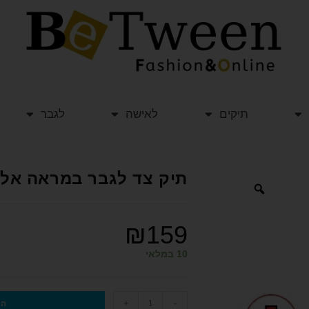
תיקים
לאישה
לגבר
תיק צד לגבר במראה אלגנטי TRAVEL CLUB טר
₪
159
10 במלאי
+
-
הו