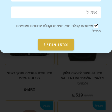
מוצרים קשורים
מבצע!
מאשר/ת קבלת תנאי שימוש וקבלת עדכונים ומבצעים
במייל
צרפו אותי !
תיק גב מעור לאישה בלוק
תיק נשים במראה עסקי רשמי
קלאסי ואלגנטי VALENTINI
GUESS גא'ס
ולנטיני
₪
450
₪
519
₪
599
מבצע!
מבצע!