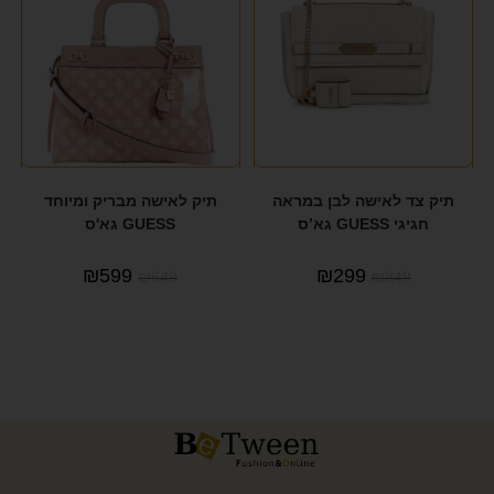
תיק צד לאישה לבן במראה
תיק לאישה מבריק ומיוחד
חגיגי GUESS גא’ס
GUESS גא'ס
₪
599
₪
299
₪
649
₪
349