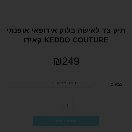
format_underlined
הוסף קו תחתון לקישורים
font_download
סמן קישורים
לאפס את כל האפשרויות
cached
תיק צד לאישה בלוק אירופאי אופנתי
הצהרת נגישות
KEDDO COUTURE קאידו
₪
249
בחירת אפשרות
צבעים
+
-
הוספה לסל