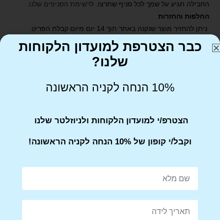
החבילה תגיע על שמך לכל סניף שתרצו.
לרשימת הסניפים שלנו
.
החלפות והחזרות
ניתן להחזיר מוצר שנקנה באתר תוך 14 יום מיום קבלת הפריט.
יש לדאוג שהמוצר הוחזר באריזתו המקורית
כבר הצטרפת למועדון הלקוחות
שלנו?
10% הנחה לקניה הראשונה
הצטרפ/י למועדון הלקוחות ולניוזלטר שלנו
Share on Facebook
Tweet This Product
וקבל/י קופון של 10% הנחה לקניה הראשונה!
Mail This Product
Pin This Product