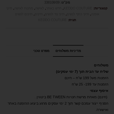
מק"ט:
338108/09
קטגוריות:
KEDDO COUTURE
,
חדש באתר
,
לאישה
,
מתנות לאישה
,
תיקי
אופנה
,
תיקי כתף לנשים
,
תיקי צד לנשים
,
תיקים
,
תיקים לנשים
תגית:
KEDDO COUTURE
מדיניות משלוחים
מפרט טכני
משלוחים
שליח עד הבית תוך (7 ימי עסקים)
הזמנות מעל 199 ש”ח – חינם
הזמנות עד 199- 25 ש”ח
איסוף עצמי
(חינם) מאחת מרשת חנויות BE TWEEN ביטווין .
הסניף ייצור עמכם קשר תוך 2 ימי עסקים מרגע ביצוע ההזמנה באתר
ואישורה.