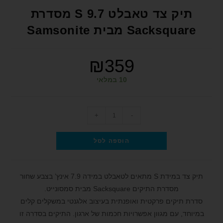
format_underlined
הוסף קו תחתון לקישורים
תיק צד טאבלט S 9.7 מסדרת
font_download
סמן קישורים
Sacksquare מבית Samsonite
לאפס את כל האפשרויות
cached
₪
359
הצהרת נגישות
10 במלאי
+
-
הוספה לסל
תיק צד במידת S מתאים לטאבלט במידה 7.9 אינץ’ בצבע שחור
מסדרת התיקים Sacksquare מבית סמסונייט.
סדרת תיקים פרקטית ואופנתית בעיצוב אלגנטי במשקלים קלים
במיוחד, עם מגוון אפשרויות חכמות של ארגון. התיקים בסדרה זו