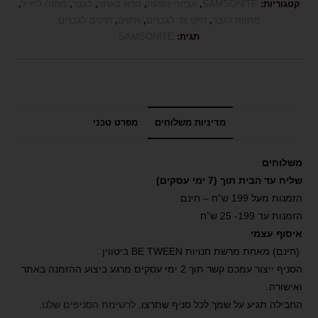
קטגוריות:
SAMSONITE
,
אביזרי נסיעה
,
חדש באתר
,
לגבר
,
מתנה לחייל
,
מתנות לגבר
,
תיקי צד לגברים
,
תיקים
,
תיקים לגברים
תגית:
SAMSONITE
מדיניות משלוחים
מפרט טכני
משלוחים
שליח עד הבית תוך (7 ימי עסקים)
הזמנות מעל 199 ש”ח – חינם
הזמנות עד 199- 25 ש”ח
איסוף עצמי
(חינם) מאחת מרשת חנויות BE TWEEN ביטווין .
הסניף ייצור עמכם קשר תוך 2 ימי עסקים מרגע ביצוע ההזמנה באתר
ואישורה.
החבילה תגיע על שמך לכל סניף שתרצו.
לרשימת הסניפים שלנו
.