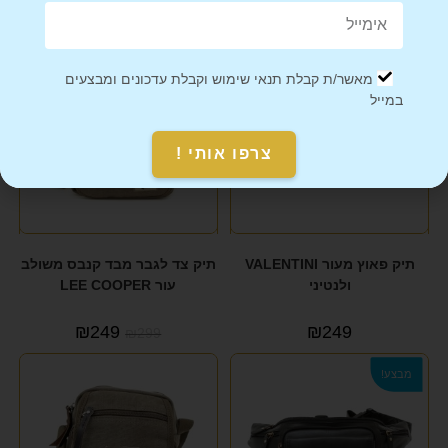
מוצרים קשורים
מבצע!
מאשר/ת קבלת תנאי שימוש וקבלת עדכונים ומבצעים
במייל
צרפו אותי !
תיק פאוץ מעור VALENTINI
תיק צד לגבר מבד קנבס משולב
ולנטיני
עור LEE COOPER
₪
249
₪
249
₪
299
מבצע!