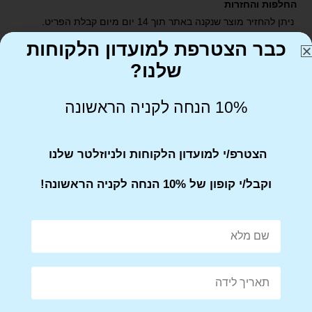
החלפות והחזרות
ניתן להחזיר מוצר שנקנה באתר תוך 14 יום מיום קבלת הפריט.
יש לדאוג שהמוצר הוחזר באריזתו המקורית
כבר הצטרפת למועדון הלקוחות
שלנו?
10% הנחה לקניה הראשונה
הצטרפ/י למועדון הלקוחות ולניוזלטר שלנו
Share on Facebook
Tweet This Product
וקבל/י קופון של 10% הנחה לקניה הראשונה!
Mail This Product
Pin This Product