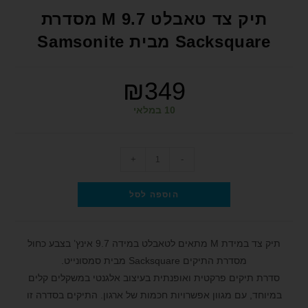
format_underlined
הוסף קו תחתון לקישורים
תיק צד טאבלט 9.7 M מסדרת
font_download
סמן קישורים
Sacksquare מבית Samsonite
לאפס את כל האפשרויות
cached
₪
349
הצהרת נגישות
10 במלאי
+
-
הוספה לסל
תיק צד במידת M מתאים לטאבלט במידה 9.7 אינץ’ בצבע כחול
מסדרת התיקים Sacksquare מבית סמסונייט.
סדרת תיקים פרקטית ואופנתית בעיצוב אלגנטי במשקלים קלים
במיוחד, עם מגוון אפשרויות חכמות של ארגון. התיקים בסדרה זו