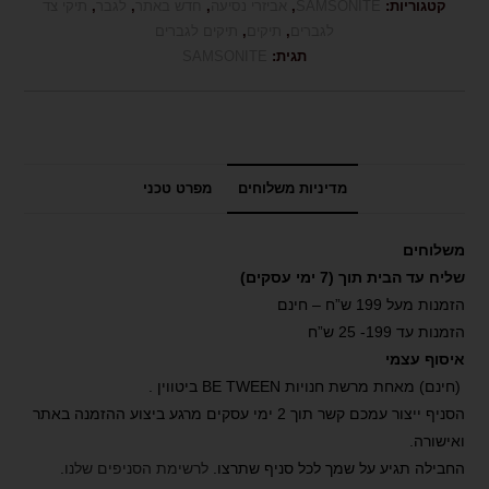
קטגוריות:
SAMSONITE
,
אביזרי נסיעה
,
חדש באתר
,
לגבר
,
תיקי צד
לגברים
,
תיקים
,
תיקים לגברים
תגית:
SAMSONITE
מדיניות משלוחים
מפרט טכני
משלוחים
שליח עד הבית תוך (7 ימי עסקים)
הזמנות מעל 199 ש”ח – חינם
הזמנות עד 199- 25 ש”ח
איסוף עצמי
(חינם) מאחת מרשת חנויות BE TWEEN ביטווין .
הסניף ייצור עמכם קשר תוך 2 ימי עסקים מרגע ביצוע ההזמנה באתר
ואישורה.
החבילה תגיע על שמך לכל סניף שתרצו.
לרשימת הסניפים שלנו
.