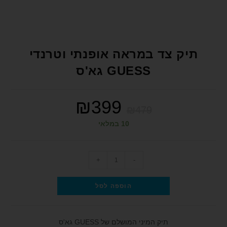
format_underlined
הוסף קו תחתון לקישורים
font_download
סמן קישורים
לאפס את כל האפשרויות
cached
תיק צד במראה אופנתי וטרנדי
הצהרת נגישות
GUESS גא'ס
₪
399
₪
479
10 במלאי
+
-
הוספה לסל
תיק המיני המושלם של GUESS גא'ס