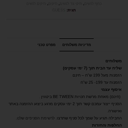
כתף לנשים
,
תיקי צד לנשים
,
תיקים
,
תיקים לנשים
תגית:
GUESS
מדיניות משלוחים
מפרט טכני
משלוחים
שליח עד הבית תוך (7 ימי עסקים)
הזמנות מעל 199 ש”ח – חינם
הזמנות עד 199- 25 ש”ח
איסוף עצמי
(חינם) מאחת מרשת חנויות BE TWEEN ביטווין .
הסניף ייצור עמכם קשר תוך 2 ימי עסקים מרגע ביצוע ההזמנה באתר
ואישורה.
החבילה תגיע על שמך לכל סניף שתרצו.
לרשימת הסניפים שלנו
.
החלפות והחזרות