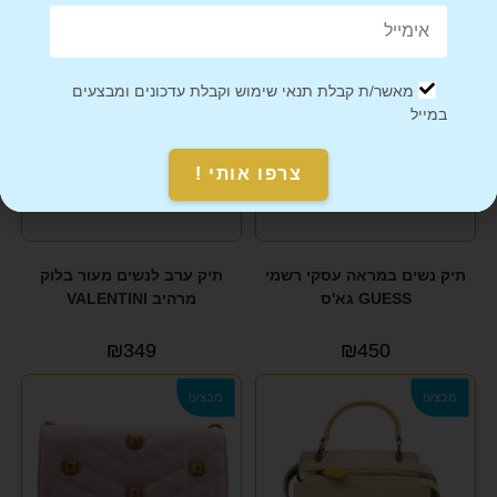
מאשר/ת קבלת תנאי שימוש וקבלת עדכונים ומבצעים
במייל
צרפו אותי !
תיק נשים במראה עסקי רשמי
תיק ערב לנשים מעור בלוק
GUESS גא'ס
מרהיב VALENTINI
₪
349
₪
450
מבצע!
מבצע!