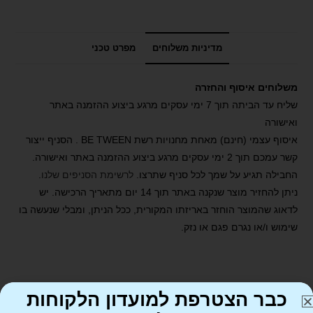
מדיניות משלוחים
מפרט טכני
משלוחים איסוף והחזרה
שליח עד הביתה תוך 7 ימי עסקים מרגע ביצוע ההזמנה באתר
ואישורה
איסוף עצמי (חינם) מאחת מחנויות רשת BE TWEEN . הסניף ייצור
קשר עמכם תוך 2 ימי עסקים מרגע ביצוע ההזמנה באתר ואישורה.
החבילה תגיע על שמך לכל סניף שתרצו.
לרשימת הסניפים שלנו
.
ניתן להחזיר מוצר שנקנה באתר תוך 14 יום מתאריך הרכישה. יש
לדאוג שהמוצר הוחזר באריזתו המקורית, ככל הניתן, ומבלי שנעשה בו
שימוש ו/או נגרם פגם או נזק.
כבר הצטרפת למועדון הלקוחות