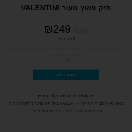
format_underlined
הוסף קו תחתון לקישורים
תיק פאוץ מעור VALENTINI
font_download
סמן קישורים
₪
249
לאפס את כל האפשרויות
cached
₪
299
הצהרת נגישות
10 במלאי
+
-
הוספה לסל
משלוחים חינם לכל חלקי הארץ
פאוץ מעור מבית המותג VALENTINI בעל תא מרכזי,חלוקה פנימית
נוחה,תא חיצוני 2 תאים צידיים,ותא אחורי