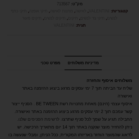
מק"ט:
713567
קטגוריות:
VALENTINI
,
לאישה
,
מתנות לאישה
,
תיקי אופנה
,
תיקי כתף
לנשים
,
תיקי צד לנשים
,
תיקים
,
תיקים לנשים
,
תיקים מעור
תגית:
VALENTINI
מדיניות משלוחים
מפרט טכני
משלוחים איסוף והחזרה
שליח עד הביתה תוך 7 ימי עסקים מרגע ביצוע ההזמנה באתר
ואישורה
איסוף עצמי (חינם) מאחת מחנויות רשת BE TWEEN . הסניף ייצור
קשר עמכם תוך 2 ימי עסקים מרגע ביצוע ההזמנה באתר ואישורה.
החבילה תגיע על שמך לכל סניף שתרצו.
לרשימת הסניפים שלנו
.
ניתן להחזיר מוצר שנקנה באתר תוך 14 יום מתאריך הרכישה. יש
לדאוג שהמוצר הוחזר באריזתו המקורית, ככל הניתן, ומבלי שנעשה בו