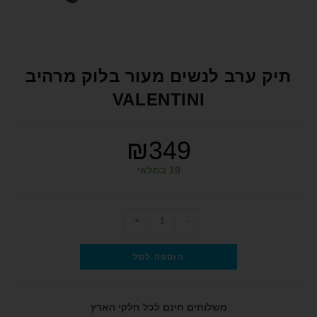
format_underlined
הוסף קו תחתון לקישורים
font_download
סמן קישורים
לאפס את כל האפשרויות
cached
תיק ערב לנשים מעור בלוק מרהיב
הצהרת נגישות
VALENTINI
₪
349
10 במלאי
+
-
הוספה לסל
משלוחים חינם לכל חלקי הארץ