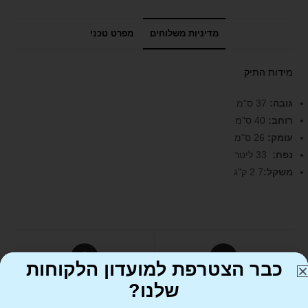
מדיניות משלוחים
מפרט טכני
מידות התיק
גובה:
37 ס"מ
רוחב:
40 ס"מ
עומק:
26 ס"מ
נפח:
33 ליטר
משקל:
2.7 ק"ג
כבר הצטרפת למועדון הלקוחות
Tweet This Product
שלנו?
Share on Facebook