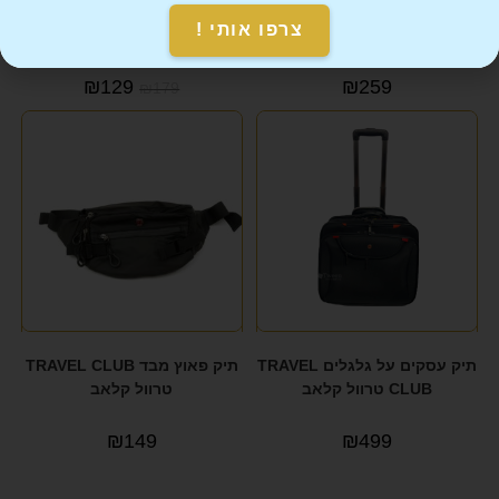
תיק יד למחשב נייד מבית המותג
תיק צד במראה ייחודי TRAVEL
צרפו אותי !
TRAVEL CLUB טרוול קלאב
CLUB טרוול קלאב
₪
129
₪
259
₪
179
תיק עסקים על גלגלים TRAVEL
תיק פאוץ מבד TRAVEL CLUB
CLUB טרוול קלאב
טרוול קלאב
₪
149
₪
499