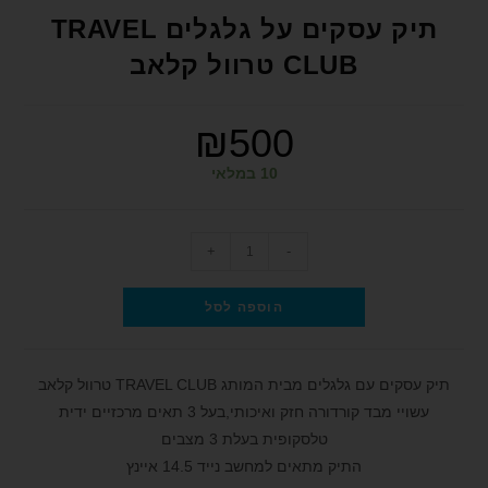
format_underlined
הוסף קו תחתון לקישורים
תיק עסקים על גלגלים TRAVEL
font_download
סמן קישורים
CLUB טרוול קלאב
לאפס את כל האפשרויות
cached
₪
500
הצהרת נגישות
10 במלאי
+
-
הוספה לסל
תיק עסקים עם גלגלים מבית המותג TRAVEL CLUB טרוול קלאב
עשויי מבד קורדורה חזק ואיכותי,בעל 3 תאים מרכזיים ידית
טלסקופית בעלת 3 מצבים
התיק מתאים למחשב נייד 14.5 איינץ