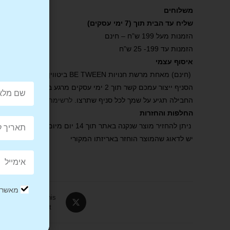
משלוחים
שליח עד הבית תוך (7 ימי עסקים)
הזמנות מעל 199 ש”ח – חינם
הזמנות עד 199- 25 ש”ח
איסוף עצמי
(חינם) מאחת מרשת חנויות BE TWEEN ביטווין .
הסניף ייצור עמכם קשר תוך 2 ימי עסקים מרגע ביצוע ההזמנה באתר ואישורה.
החבילה תגיע על שמך לכל סניף שתרצו.
לרשימת הסניפים שלנו
.
החלפות והחזרות
ניתן להחזיר מוצר שנקנה באתר תוך 14 יום מיום קבלת הפריט.
יש לדאוג שהמוצר הוחזר באריזתו המקורי
מאשר/ת
Tweet This
Product