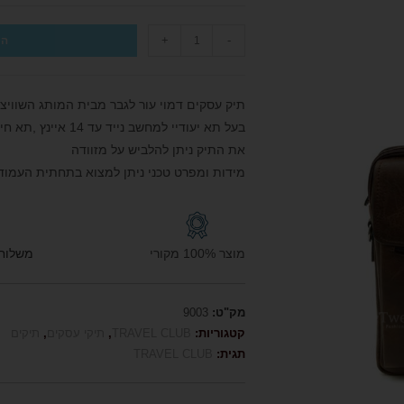
+
-
הו
תיק עסקים דמוי עור לגבר מבית המותג השוויצרי המוביל בעולם 
בעל תא יעודיי למחשב נייד עד 14 איינץ ,תא חיצוני בעל ארגונית,תא אחורי ורצועת כתף הניתנת לפירוק והרכבה.
את התיק ניתן להלביש על מזוודה
מידות ומפרט טכני ניתן למצוא בתחתית העמוד 
מוצר 100% מקורי
משלוח חי
מק"ט:
9003
קטגוריות:
TRAVEL CLUB
,
תיקי עסקים
,
תיקים
תגית:
TRAVEL CLUB