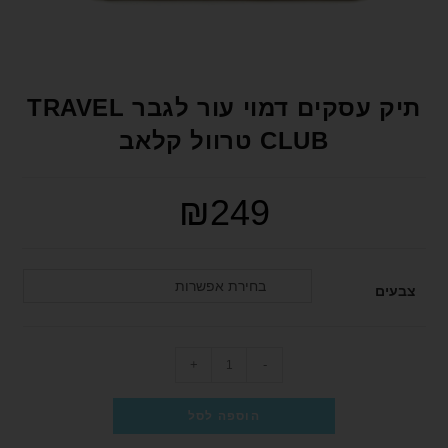
format_underlined
הוסף קו תחתון לקישורים
font_download
סמן קישורים
לאפס את כל האפשרויות
cached
תיק עסקים דמוי עור לגבר TRAVEL
הצהרת נגישות
CLUB טרוול קלאב
₪
249
בחירת אפשרות
צבעים
+
-
הוספה לסל