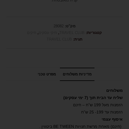
מק"ט:
28082
קטגוריות:
TRAVEL CLUB
,
תיקי עסקים
,
תיקים
תגית:
TRAVEL CLUB
מדיניות משלוחים
מפרט טכני
משלוחים
שליח עד הבית תוך (7 ימי עסקים)
הזמנות מעל 199 ש”ח – חינם
הזמנות עד 199- 25 ש”ח
איסוף עצמי
(חינם) מאחת מרשת חנויות BE TWEEN ביטווין .