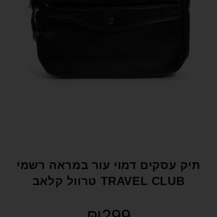
format_underlined
הוסף קו תחתון לקישורים
font_download
סמן קישורים
לאפס את כל האפשרויות
cached
הצהרת נגישות
תיק עסקים דמוי עור במראה רשמי
TRAVEL CLUB טרוול קלאב
₪
299