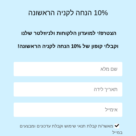
הזמנות מעל 199 ש”ח – חינם
10% הנחה לקניה הראשונה
הזמנות עד 199- 25 ש”ח
איסוף עצמי
(חינם) מאחת מרשת חנויות BE TWEEN ביטווין .
הצטרפ/י למועדון הלקוחות ולניוזלטר שלנו
הסניף ייצור עמכם קשר תוך 2 ימי עסקים מרגע ביצוע ההזמנה באתר
ואישורה.
וקבל/י קופון של 10% הנחה לקניה הראשונה!
החבילה תגיע על שמך לכל סניף שתרצו.
לרשימת הסניפים שלנו
.
החלפות והחזרות
ניתן להחזיר מוצר שנקנה באתר תוך 14 יום מיום קבלת הפריט.
יש לדאוג שהמוצר הוחזר באריזתו המקורית
Share on Facebook
Tweet This Product
מאשר/ת קבלת תנאי שימוש וקבלת עדכונים ומבצעים
במייל