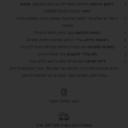
רוכסן הרחבה
פתיחה המגדילה את נפח האחסון.
פטנט
ייחודי
לחברת CABIN FLUX.
ריפוד גב אורטופדי מבנה ארגונומי שמונע הזעה ומספק נוחות
נשיאה.
רצועת הלבשה
בגב התיק למזודת טרולי.
רצועות הידוק
בצידי התיק למניעת תזוזת חפצים.
כתפיות לנשיאה
עם תפירה כפולה וקליפס חיבור ליציבות.
תא צדדי לבקבוק
עם רצועת הידוק.
ידיות נשיאה
עם אחיזה נוחה בראש התיק ובצד.
התיק מותאם למדיניות החדשה של WizzAir ועוד המאפשרת תיק
בגודל ללא תשלום נוסף, מתאים גם למתחת לכיסא.
מוצר 100% מקורי
משלוח חינם בקניה מעל 199 ש"ח