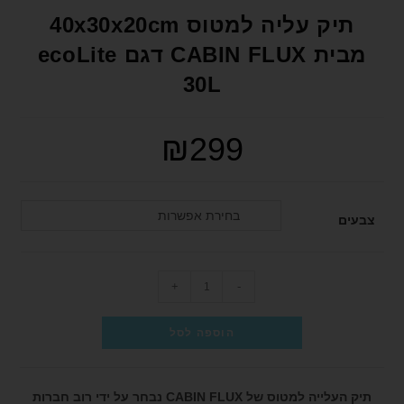
format_underlined
הוסף קו תחתון לקישורים
תיק עליה למטוס 40x30x20cm
font_download
סמן קישורים
מבית CABIN FLUX דגם ecoLite
30L
לאפס את כל האפשרויות
cached
הצהרת נגישות
₪
299
בחירת אפשרות
צבעים
+
-
הוספה לסל
תיק העלייה למטוס של CABIN FLUX נבחר על ידי רוב חברות