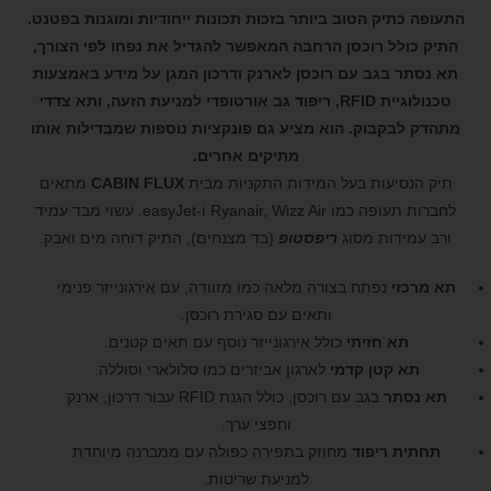
התעופה כתיק הטוב ביותר בזכות תכונות ייחודיות ומוגנות בפטנט.
התיק כולל רוכסן הרחבה המאפשר להגדיל את נפחו לפי הצורך,
תא נסתר בגב עם רוכסן לארנק ודרכון המגן על מידע באמצעות
טכנולוגיית RFID, ריפוד גב אורטופדי למניעת הזעה, ותא צדדי
מתהדק לבקבוק. הוא מציע גם פונקציות נוספות שמבדילות אותו
מתיקים אחרים.
תיק הנסיעות בעל המידות התקניות מבית
CABIN FLUX
מתאים
לחברות תעופה כמו Ryanair, Wizz Air ו-easyJet. עשוי מבד עמיד
ורב עמידות מסוג
ריפסטופ
(בד מצנחים), התיק דוחה מים ואבק.
תא מרכזי
נפתח בצורה מלאה כמו מזוודה, עם אירגונייזר פנימי
ותאים עם סגירת רוכסן.
תא חזיתי
כולל אירגונייזר נוסף עם תאים קטנים.
תא קטן קדמי
לארגון אביזרים כמו סלולארי וסוללה.
תא נסתר
בגב עם רוכסן, כולל הגנת RFID עבור דרכון, ארנק
וחפצי ערך.
תחתית ריפוד
מחוזק בתפירה כפולה עם ממברנה מיוחדת
למניעת שריטות.