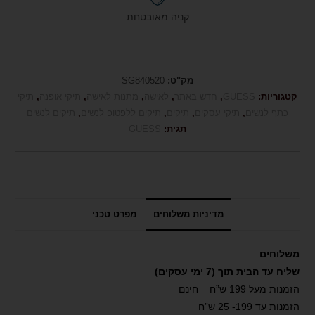
קניה מאובטחת
מק"ט:
SG840520
קטגוריות:
GUESS
,
חדש באתר
,
לאישה
,
מתנות לאישה
,
תיקי אופנה
,
תיקי
כתף לנשים
,
תיקי עסקים
,
תיקים
,
תיקים ללפטופ לנשים
,
תיקים לנשים
תגית:
GUESS
מדיניות משלוחים
מפרט טכני
משלוחים
שליח עד הבית תוך (7 ימי עסקים)
הזמנות מעל 199 ש”ח – חינם
הזמנות עד 199- 25 ש”ח