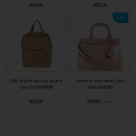
₪
349
₪
519
מבצע!
תיק לאישה מבריק ומיוחד
תיק גב במראה אלגנטי LEE
GUESS גא'ס
COOPER לי קופר
₪
259
₪
599
₪
649