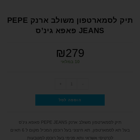
format_underlined
הוסף קו תחתון לקישורים
font_download
סמן קישורים
תיק לסמארטפון משולב ארנק PEPE
לאפס את כל האפשרויות
JEANS פאפא גינ’ס
cached
הצהרת נגישות
₪
279
10 במלאי
+
-
הוספה לסל
תיק לסמארטפון משולב ארנק PEPE JEANS פאפא גינ'ס
בעל תא לסמארטפון, תא חיצוני בעל רוכסן המכיל מקום ל 6 תאים
לכרטיסי אשראי ותא פנימי בעל רוכסן למטבעות