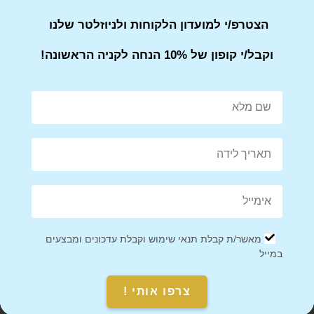
הצטרפ/י למועדון הלקוחות ולניוזלטר שלנו
אנחנו כאן בשבילך! אם יש לך שאלות או בעיות עם ההזמנה, אל
תהסס לפנות אלינו.
וקבל/י קופון של 10% הנחה לקניה הראשונה!
הערה
: ייתכן שזמני המשלוח יתארכו בתקופות חגים או אירועים
מיוחדים, אז מומלץ להזמין מראש.
Share on Facebook
Tweet This Product
מאשר/ת קבלת תנאי שימוש וקבלת עדכונים ומבצעים
במייל
Mail This Product
Pin This Product
צרפו אותי !