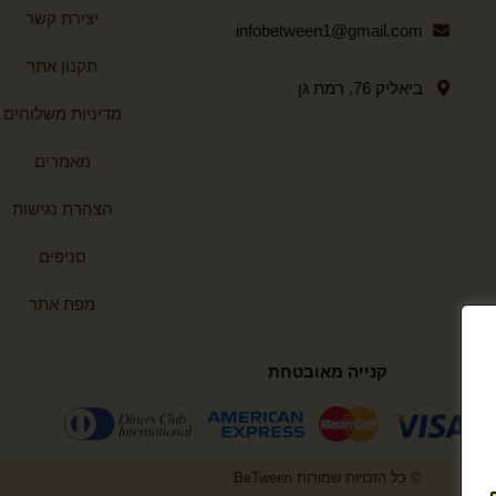
יצירת קשר
infobetween1@gmail.com
תקנון אתר
ביאליק 76, רמת גן
מדיניות משלוחים
מאמרים
הצהרת נגישות
סניפים
מפת אתר
קנייה מאובטחת
© כל הזכויות שמורות BeTween