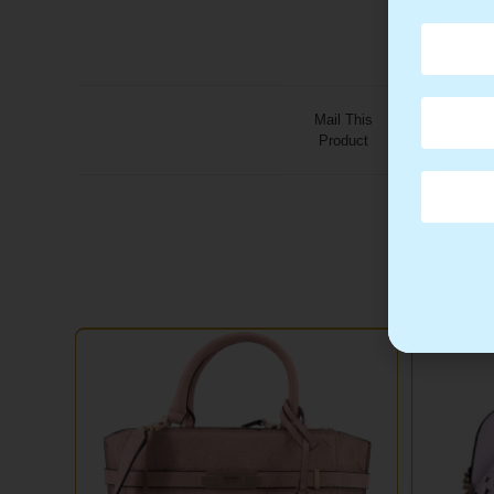
Mail This
Product