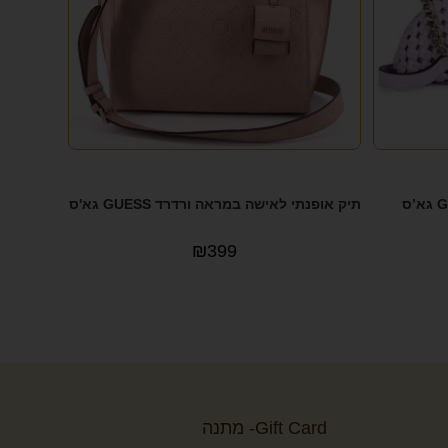
תיק אופנתי לאישה במראה ורדרד GUESS גא'ס
₪
399
Gift Card- מתנה