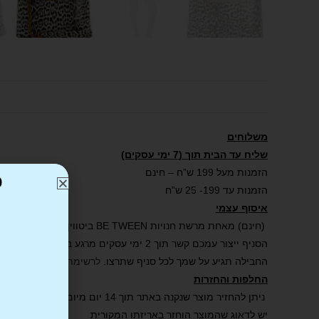
משלוחים
שליח עד הבית תוך (7 ימי עסקים)
הזמנות מעל 199 ש”ח – חינם
כ
הזמנות עד 199- 25 ש”ח
איסוף עצמי
(חינם) מאחת מרשת חנויות BE TWEEN ביטווין .
הסניף ייצור עמכם קשר תוך 2 ימי עסקים מרגע ביצוע ההזמנה באתר ואישורה.
החבילה תגיע על שמך לכל סניף שתרצו.
לרשימת הסניפים שלנו
.
החלפות והחזרות
ניתן להחזיר מוצר שנקנה באתר תוך 14 יום מיום קבלת הפריט.
יש לדאוג שהמוצר הוחזר באריזתו המקורית