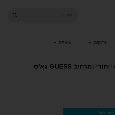
ארנקים
שעונים
ומרהיב GUESS גא'ס
ספה לסל