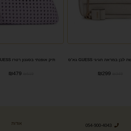
בן במראה חגיגי GUESS גא’ס
תיק אופנתי בסגנון רטרו GUESS גא’ס
₪
479
₪
299
₪
519
₪
349
אודות
054-900-4043