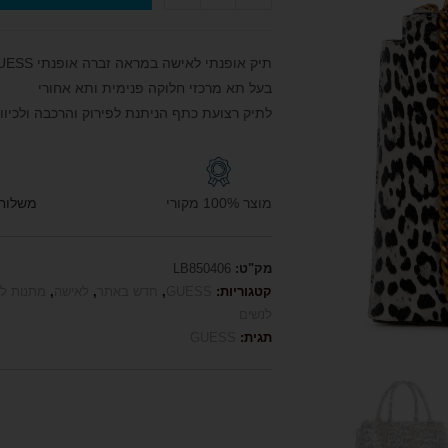
תיק אופנתי לאישה במראה זברה אופנתי GUESS גא'ס
בעל תא מרכזי חלוקה פנימית ותא אחורי
לתיק רצועת כתף הניתנת לפירוק והרכבה ולכיוונו
מוצר 100% מקורי
משלוח חי
מק"ט:
LB850406
קטגוריות:
GUESS
,
חדש באתר
,
לאישה
,
מתנות ל
לנשים
תגית:
GUESS