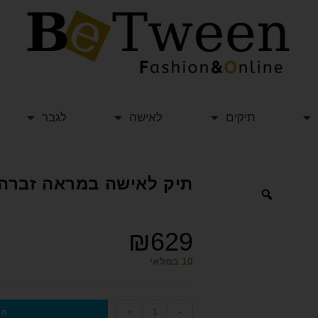
תיקים
לאישה
לגבר
תיק לאישה במראה זברה ייחודי 
₪
629
10 במלאי
+
-
הו