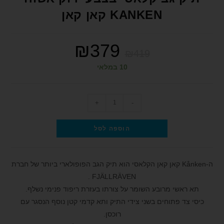
format_underlined
הוסף קו תחתון לקישורים
KANKEN קאן קאן
font_download
סמן קישורים
₪
379
לאפס את כל האפשרויות
cached
₪
419
הצהרת נגישות
10 במלאי
+
-
הוספה לסל
ה-Kånken קאן קאן הקלאסי הוא תיק הגב הפופולארי ביותר של חברת
FJÄLLRÄVEN .
תא ראשי מרובע השומר על צורתו בעזרת ריפוד פנימי נשלף.
כיסי צד פתוחים בשני צידי התיק ותא קדמי קטן נוסף הנסגר עם
רוכסן.