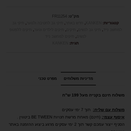
מק"ט:
FR11254
קטגוריות:
KANKEN
,
חדש באתר
,
תיקי גב לחטיבה ולנוער
,
תיקי גב
למחשב נייד
,
תיקי גב לנשים
,
תיקים
,
תיקים לילדים ונוער
,
תיקים ללפטופ
לנשים
,
תיקים למחשב נייד
תגית:
KANKEN
מדיניות משלוחים
מפרט טכני
משלוח חינם בקנייה מעל 199 ש"ח
משלוח עם שליח:
תוך 7 ימי עסקים
איסוף עצמי:
(חינם) מאחת מרשת חנויות BE TWEEN ביטווין .
הסניף ייצור עמכם קשר תוך 2 ימי עסקים מרגע ביצוע ההזמנה באתר