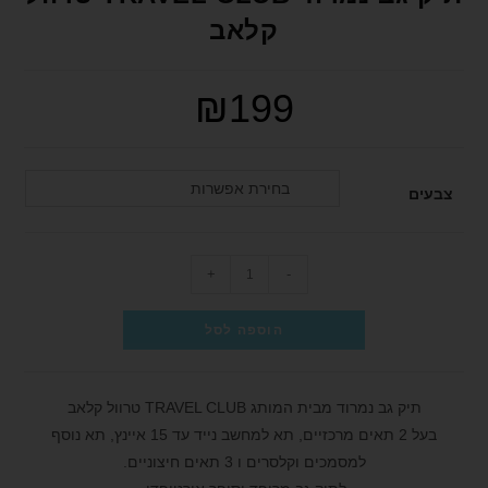
format_underlined
הוסף קו תחתון לקישורים
קלאב
font_download
סמן קישורים
₪
199
לאפס את כל האפשרויות
cached
הצהרת נגישות
בחירת אפשרות
צבעים
+
-
הוספה לסל
תיק גב נמרוד מבית המותג TRAVEL CLUB טרוול קלאב
בעל 2 תאים מרכזיים, תא למחשב נייד עד 15 איינץ, תא נוסף
למסמכים וקלסרים ו 3 תאים חיצוניים.