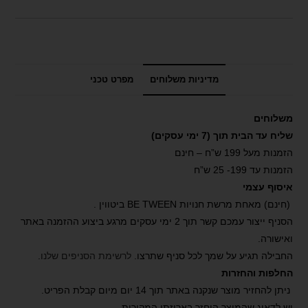
מדיניות משלוחים
מפרט טכני
משלוחים
שליח עד הבית תוך (7 ימי עסקים)
הזמנות מעל 199 ש”ח – חינם
הזמנות עד 199- 25 ש”ח
איסוף עצמי
(חינם) מאחת מרשת חנויות BE TWEEN ביטווין .
הסניף ייצור עמכם קשר תוך 2 ימי עסקים מרגע ביצוע ההזמנה באתר
ואישורה.
החבילה תגיע על שמך לכל סניף שתרצו.
לרשימת הסניפים שלנו
.
החלפות והחזרות
ניתן להחזיר מוצר שנקנה באתר תוך 14 יום מיום קבלת הפריט.
יש לדאוג שהמוצר הוחזר באריזתו המקורית