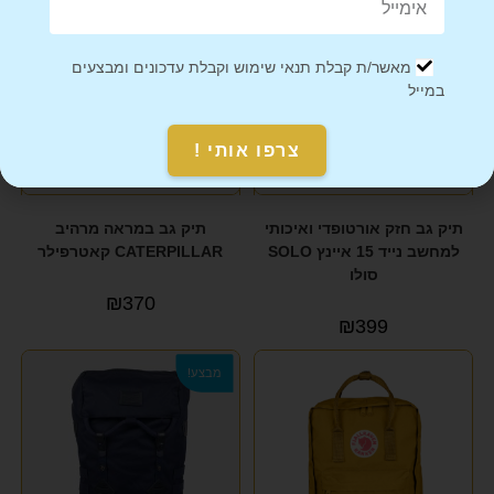
מאשר/ת קבלת תנאי שימוש וקבלת עדכונים ומבצעים
במייל
צרפו אותי !
תיק גב חזק אורטופדי ואיכותי
תיק גב במראה מרהיב
למחשב נייד 15 איינץ SOLO
CATERPILLAR קאטרפילר
סולו
₪
370
₪
399
מבצע!