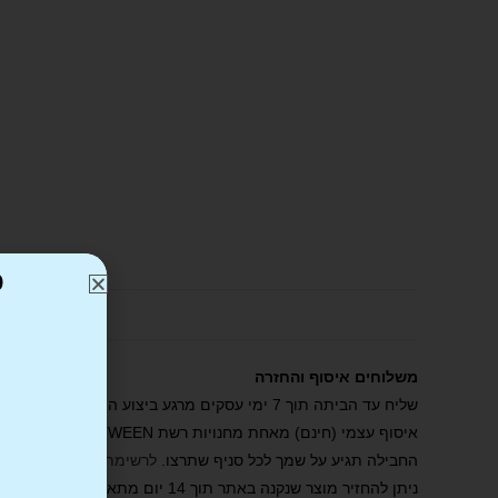
כ
משלוחים איסוף והחזרה
שליח עד הביתה תוך 7 ימי עסקים מרגע ביצוע ההזמנה באתר ואישורה
איסוף עצמי (חינם) מאחת מחנויות רשת BE TWEEN . הסניף ייצור קשר עמכם תוך 2 ימי עסקים מרגע ביצוע ההזמנה באתר ואישורה.
החבילה תגיע על שמך לכל סניף שתרצו.
לרשימת הסניפים שלנו
.
ניתן להחזיר מוצר שנקנה באתר תוך 14 יום מתאריך הרכישה. יש לדאוג שהמוצר הוחזר באריזתו המקורית, ככל הניתן, ומבלי שנעשה בו שימוש ו/או נגרם פגם או נזק.