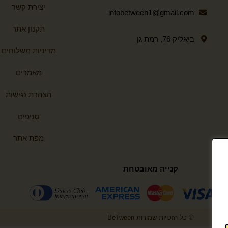
יצירת קשר
infobetween1@gmail.com
תקנון אתר
ביאליק 76, רמת גן
מדיניות משלוחים
מאמרים
הצהרת נגישות
סניפים
מפת אתר
קנייה מאובטחת
© כל הזכויות שמורות BeTween