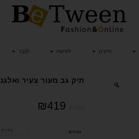
תיקים
לאישה
לגבר
תיק גב מעור צעיר ואלגנטי VALENTINI ולנ
₪
419
₪
459
בחירת 
צבעים