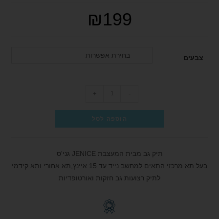
₪
199
בחירת אפשרות
צבעים
+
-
הוספה לסל
תיק גב מבית המעצבת JENICE גני'ס
בעל תא מרכזי התאים למחשב נייד עד 15 איינץ,תא אחורי ותא קידמי
לתיק רצועות גב חזקות ואורטופדיות