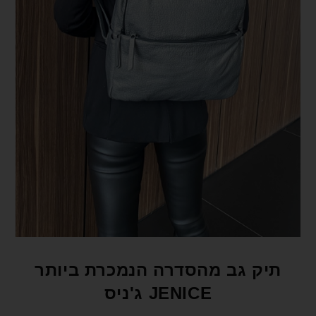
format_underlined
הוסף קו תחתון לקישורים
font_download
סמן קישורים
לאפס את כל האפשרויות
cached
הצהרת נגישות
תיק גב מהסדרה הנמכרת ביותר
JENICE ג'ניס