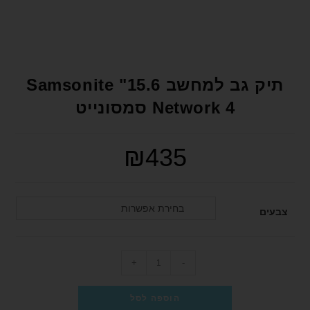
format_underlined
הוסף קו תחתון לקישורים
font_download
סמן קישורים
לאפס את כל האפשרויות
cached
תיק גב למחשב 15.6" Samsonite
הצהרת נגישות
Network 4 סמסונייט
₪
435
בחירת אפשרות
צבעים
+
-
הוספה לסל