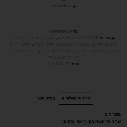
קניה מאובטחת
מק"ט:
KF909004
קטגוריות:
SAMSONITE
,
חדש באתר
,
לגבר
,
מתנות לגבר
,
תיקי גב
לגברים
,
תיקי גב לחטיבה ולנוער
,
תיקים
,
תיקים לגברים
,
תיקים לילדים
ונוער
,
תיקים ללפטופ לגברים
,
תיקים ללפטופ לנשים
,
תיקים למחשב נייד
,
תיקי גב למחשב נייד
תגית:
SAMSONITE
מדיניות משלוחים
מפרט טכני
משלוחים
שליח עד הבית תוך (7 ימי עסקים)