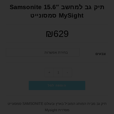
format_underlined
הוסף קו תחתון לקישורים
תיק גב למחשב 15.6″ Samsonite
font_download
סמן קישורים
MySight סמסונייט
לאפס את כל האפשרויות
cached
₪
629
הצהרת נגישות
בחירת אפשרות
צבעים
+
-
הוספה לסל
תיק גב מבית המותג המוביל בארץ ובעולם SAMSONITE סמסונייט
מסדרת Mysight