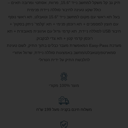
תיק גב קל משקל למחשב נייד 15.6″, מרווח, אסתטי ומרובה תאים –
כולל שקע טעינה לחיבור סוללה ניידת פנימית
בעל תא ראשי עם מקום למחשב נייד 15.6″ וטאבלט, תא ראשי נוסף
עם חוצץ למסמכים + תא רוכסן פנימי + תא ‘קלמר’ ניתק בסקוץ’ +
חיבור USB לסוללה ניידת, תא קדמי גדול עם ארגונית מאובזרת + תא
רוכסן קדמי קטן + תא צדי לבקבוק.
מערכת Easy-Pass המאפשרת מעבר כבלים בתוך התיק, לשם טעינת
סמארטפון/טאבלט/מחשב באמצעות סוללה ניידת, שרוול אחורי
להלבשת התיק על ידית הטרולי
מוצר 100% מקורי
משלוח חינם בקניה מעל 199 ש"ח