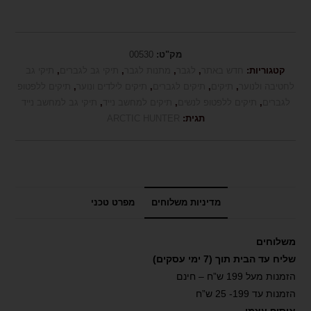
מק"ט:
00530
קטגוריות:
חדש באתר
,
לגבר
,
מתנות לגבר
,
תיקי גב לגברים
,
תיקי גב
לחטיבה ולנוער
,
תיקים
,
תיקים לגברים
,
תיקים לילדים ונוער
,
תיקים ללפטופ
לגברים
,
תיקים ללפטופ לנשים
,
תיקים למחשב נייד
,
תיקי גב למחשב נייד
תגית:
ARCTIC HUNTER
מדיניות משלוחים
מפרט טכני
משלוחים
שליח עד הבית תוך (7 ימי עסקים)
הזמנות מעל 199 ש”ח – חינם
הזמנות עד 199- 25 ש”ח
איסוף עצמי