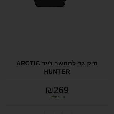
format_underlined
הוסף קו תחתון לקישורים
font_download
סמן קישורים
לאפס את כל האפשרויות
cached
הצהרת נגישות
תיק גב למחשב נייד ARCTIC
HUNTER
₪
269
10 במלאי