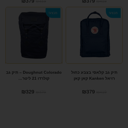
₪
379
₪
379
₪
419
₪
419
מבצע!
מבצע!
תיק גב קלאסי בצבע כחול
Doughnut Colorado – תיק גב
רויאל Kanken קאן קאן
קולרדו 21 ליטר…
₪
329
₪
379
₪
370
₪
419