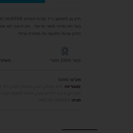
תיק גב למחשב נייד מבית המותג ARCTIC HUNTER ארקטיק
בעל תא מרכזי סופר מרופד , תא חיצוני תא אחורי, 
לתיק שרוול הלבשה על מזוודת טרולי
מוצר 100% מקורי
משלוח חי
מק"ט:
00490
קטגוריות:
חדש באתר
,
לגבר
,
מתנות לגבר
,
תיקי ג
לגברים
,
תיקים לילדים ונוער
,
תיקים ללפטופ לגברי
תגית:
ARCTIC HUNTER