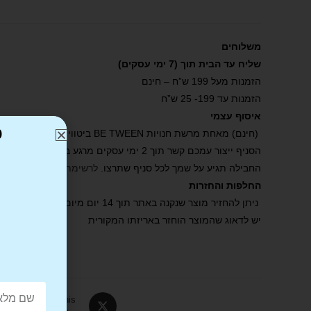
משלוחים
שליח עד הבית תוך (7 ימי עסקים)
הזמנות מעל 199 ש”ח – חינם
הזמנות עד 199- 25 ש”ח
איסוף עצמי
כ
(חינם) מאחת מרשת חנויות BE TWEEN ביטווין .
הסניף ייצור עמכם קשר תוך 2 ימי עסקים מרגע ביצוע ההזמנה באתר ואישורה.
החבילה תגיע על שמך לכל סניף שתרצו.
לרשימת הסניפים שלנו
.
החלפות והחזרות
ניתן להחזיר מוצר שנקנה באתר תוך 14 יום מיום קבלת הפריט.
יש לדאוג שהמוצר הוחזר באריזתו המקורית
Tweet This