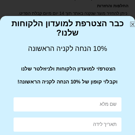
החלפות והחזרות
ניתן להחזיר מוצר שנקנה באתר תוך 14 יום מיום קבלת הפריט.
יש לדאוג שהמוצר הוחזר באריזתו המקורית
כבר הצטרפת למועדון הלקוחות
שלנו?
10% הנחה לקניה הראשונה
הצטרפ/י למועדון הלקוחות ולניוזלטר שלנו
Share on Facebook
Tweet This Product
וקבל/י קופון של 10% הנחה לקניה הראשונה!
Mail This Product
Pin This Product