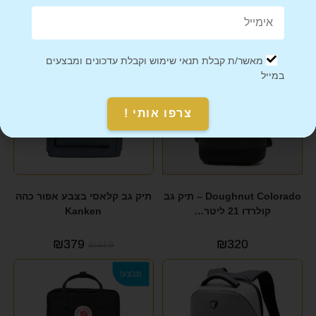
מוצרים קשורים
מבצע!
מאשר/ת קבלת תנאי שימוש וקבלת עדכונים ומבצעים
במייל
צרפו אותי !
Doughnut Colorado – תיק גב
תיק גב קלאסי בצבע אפור כהה
קולרדו 21 ליטר…
Kanken
₪
379
₪
320
₪
419
מבצע!