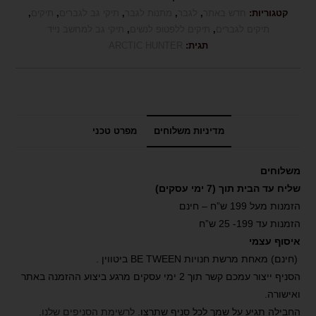
קטגוריות:
חדש באתר
,
לגבר
,
מתנות לגבר
,
תיקי גב לגברים
,
תיקים
,
תיקים לגברים
,
תיקים ללפטופ לנשים
,
תיקי גב למחשב נייד
תגית:
ARCTIC HUNTER
מדיניות משלוחים
מפרט טכני
משלוחים
שליח עד הבית תוך (7 ימי עסקים)
הזמנות מעל 199 ש”ח – חינם
הזמנות עד 199- 25 ש”ח
איסוף עצמי
(חינם) מאחת מרשת חנויות BE TWEEN ביטווין .
הסניף ייצור עמכם קשר תוך 2 ימי עסקים מרגע ביצוע ההזמנה באתר
ואישורה.
החבילה תגיע על שמך לכל סניף שתרצו.
לרשימת הסניפים שלנו
.